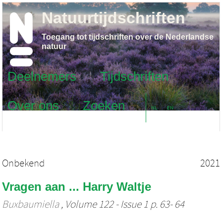
Natuurtijdschriften
Toegang tot tijdschriften over de Nederlandse
natuur
Deelnemers
Tijdschriften
Over ons
Zoeken
NL
EN
Onbekend
2021
Vragen aan ... Harry Waltje
Buxbaumiella
, Volume 122 - Issue 1 p. 63- 64