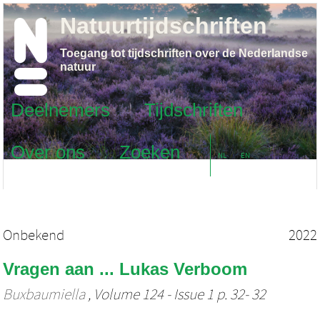
Natuurtijdschriften
Toegang tot tijdschriften over de Nederlandse
natuur
Deelnemers
Tijdschriften
Over ons
Zoeken
NL
EN
Onbekend
2022
Vragen aan ... Lukas Verboom
Buxbaumiella
, Volume 124 - Issue 1 p. 32- 32