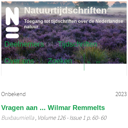
Natuurtijdschriften
Toegang tot tijdschriften over de Nederlandse
natuur
Deelnemers
Tijdschriften
Over ons
Zoeken
NL
EN
Onbekend
2023
Vragen aan ... Wilmar Remmelts
Buxbaumiella
, Volume 126 - Issue 1 p. 60- 60