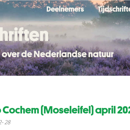
Deelnemers
Tijdschrif
hriften
en over de Nederlandse natuur
ochem (Moseleifel) april 20
2- 28