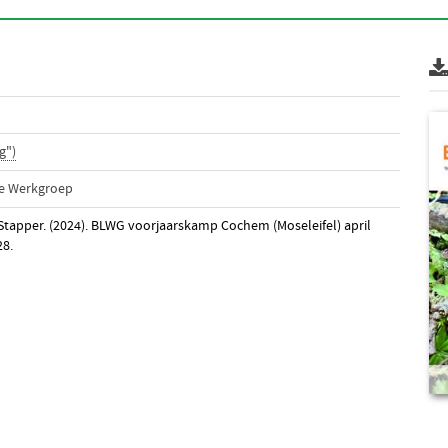
g")
he Werkgroep
 Stapper. (2024). BLWG voorjaarskamp Cochem (Moseleifel) april
28.