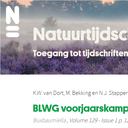
Natuurtijdsc
Toegang tot tijdschrift
K.W. van Dort
,
M. Bekking
en
N.J. Stapper
BLWG voorjaarskamp C
Buxbaumiella
, Volume 129 - Issue 1 p. 1