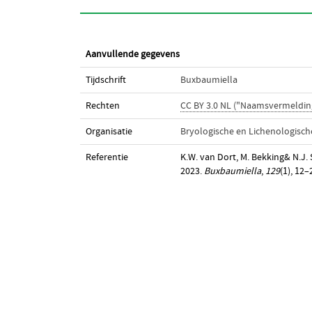
Aanvullende gegevens
Tijdschrift
Buxbaumiella
Rechten
CC BY 3.0 NL ("Naamsvermeldin
Organisatie
Bryologische en Lichenologisc
Referentie
K.W. van Dort, M. Bekking& N.J.
2023.
Buxbaumiella
,
129
(1), 12–