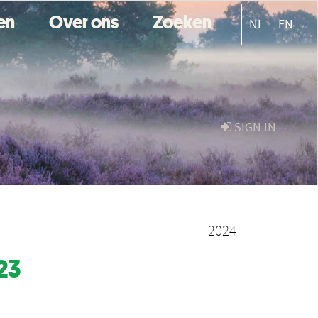
ten
Over ons
Zoeken
NL
EN
SIGN IN
2024
23