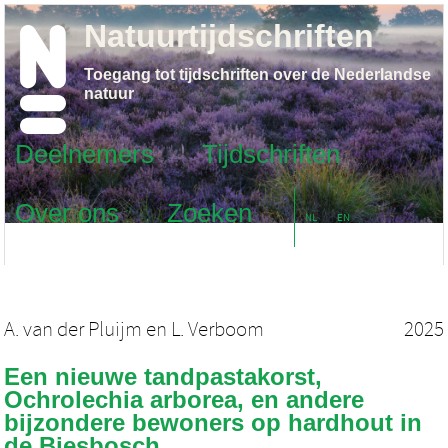
Natuurtijdschriften
Toegang tot tijdschriften over de Nederlandse
natuur
Deelnemers
Tijdschriften
Over ons
Zoeken
NL
EN
A. van der Pluijm
en
L. Verboom
2025
Een nieuwe tandpastakorst,
Ochrolechia arborea, en andere
bijzondere bewoners op hardhout in
de Biesbosch