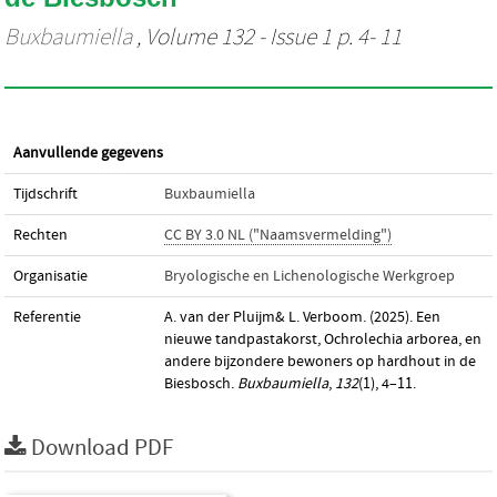
Buxbaumiella
, Volume 132 - Issue 1 p. 4- 11
Aanvullende gegevens
Tijdschrift
Buxbaumiella
Rechten
CC BY 3.0 NL ("Naamsvermelding")
Organisatie
Bryologische en Lichenologische Werkgroep
Referentie
A. van der Pluijm& L. Verboom. (2025). Een
nieuwe tandpastakorst, Ochrolechia arborea, en
andere bijzondere bewoners op hardhout in de
Biesbosch.
Buxbaumiella
,
132
(1), 4–11.
Download PDF