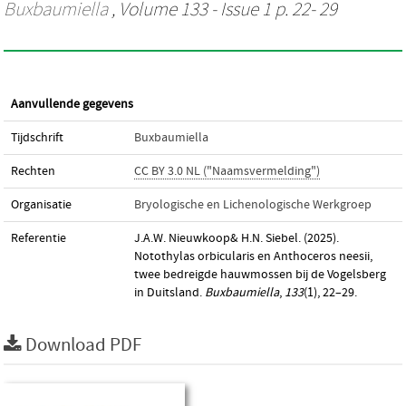
Buxbaumiella
, Volume 133 - Issue 1 p. 22- 29
Aanvullende gegevens
Tijdschrift
Buxbaumiella
Rechten
CC BY 3.0 NL ("Naamsvermelding")
Organisatie
Bryologische en Lichenologische Werkgroep
Referentie
J.A.W. Nieuwkoop& H.N. Siebel. (2025).
Notothylas orbicularis en Anthoceros neesii,
twee bedreigde hauwmossen bij de Vogelsberg
in Duitsland.
Buxbaumiella
,
133
(1), 22–29.
Download PDF