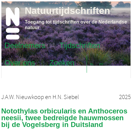
Natuurtijdschriften
Toegang tot tijdschriften over de Nederlandse
natuur
Deelnemers
Tijdschriften
Over ons
Zoeken
NL
EN
J.A.W. Nieuwkoop
en
H.N. Siebel
2025
Notothylas orbicularis en Anthoceros
neesii, twee bedreigde hauwmossen
bij de Vogelsberg in Duitsland