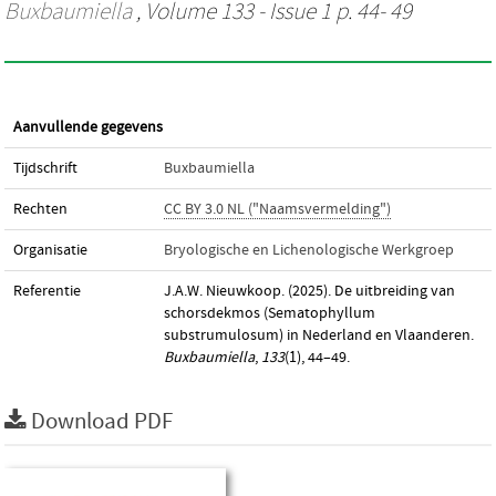
Buxbaumiella
, Volume 133 - Issue 1 p. 44- 49
Aanvullende gegevens
Tijdschrift
Buxbaumiella
Rechten
CC BY 3.0 NL ("Naamsvermelding")
Organisatie
Bryologische en Lichenologische Werkgroep
Referentie
J.A.W. Nieuwkoop. (2025). De uitbreiding van
schorsdekmos (Sematophyllum
substrumulosum) in Nederland en Vlaanderen.
Buxbaumiella
,
133
(1), 44–49.
Download PDF