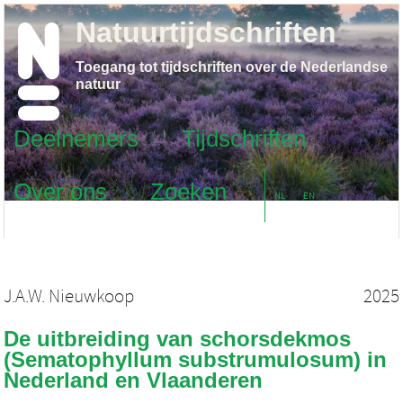
Natuurtijdschriften
Toegang tot tijdschriften over de Nederlandse
natuur
Deelnemers
Tijdschriften
Over ons
Zoeken
NL
EN
J.A.W. Nieuwkoop
2025
De uitbreiding van schorsdekmos
(Sematophyllum substrumulosum) in
Nederland en Vlaanderen