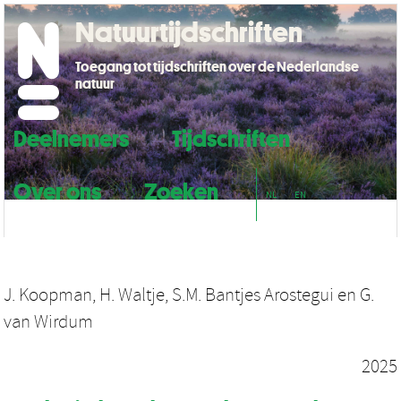
Natuurtijdschriften
Toegang tot tijdschriften over de Nederlandse
natuur
Deelnemers
Tijdschriften
Over ons
Zoeken
NL
EN
J. Koopman
,
H. Waltje
,
S.M. Bantjes Arostegui
en
G.
van Wirdum
2025