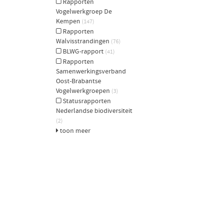
Rapporten
Vogelwerkgroep De
Kempen
(147)
Rapporten
Walvisstrandingen
(76)
BLWG-rapport
(41)
Rapporten
Samenwerkingsverband
Oost-Brabantse
Vogelwerkgroepen
(3)
Statusrapporten
Nederlandse biodiversiteit
(2)
toon meer