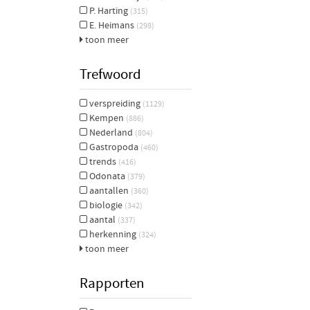
P. Harting
(315)
E. Heimans
(298)
toon meer
Trefwoord
verspreiding
(1129)
Kempen
(886)
Nederland
(804)
Gastropoda
(460)
trends
(416)
Odonata
(379)
aantallen
(360)
biologie
(342)
aantal
(337)
herkenning
(324)
toon meer
Rapporten