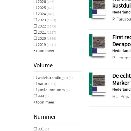
2026
(246)
kustdui
2025
(620)
Nederlands
2024
(840)
P. Fleurba
2023
(1083)
2022
(1175)
2021
(1327)
First r
2020
(1366)
Decapo
2019
(1411)
toon meer
Nederlands
P. Lemme
Volume
De echt
walvistrandingen
(1)
Marker 
naturali
(1)
Nederlands
jubileumnumm
(27)
999
H.J. Prijs
(2)
toon meer
Nummer
001
(51)