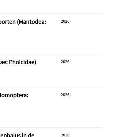
soorten (Mantodea:
2026
eae: Pholcidae)
2026
(Homoptera:
2026
ephalus in de
2026