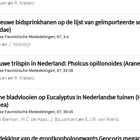
oven
en
R. Krekels
euwe bidsprinkhanen op de lijst van geïmporteerde 
dae)
e Faunistische Mededelingen, 67, 3-4.
k
en
J. Noordijk
uwe trilspin in Nederland: Pholcus opilionoides (Aran
e Faunistische Mededelingen, 67, 33-38.
oven
en
R. Krekels
he bladvlooien op Eucalyptus in Nederlandse tuinen 
dea)
e Faunistische Mededelingen, 67, 39-45.
en Bieman
,
M.C. de Haas
,
J. Bouwmans
en
E.J.M. van Mierlo
dekking van de grootkopboloogwants Geocoris megac