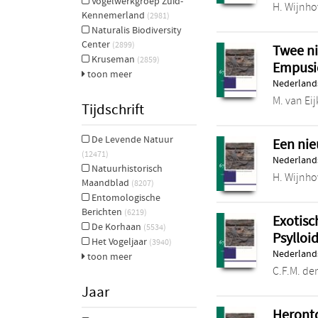
Vogelwerkgroep Zuid-
H. Wijnh
Kennemerland
(2981)
Naturalis Biodiversity
Center
(2899)
Twee ni
Kruseman
(2859)
Empusi
toon meer
Nederlands
M. van Eij
Tijdschrift
De Levende Natuur
Een nie
(12471)
Nederlands
Natuurhistorisch
H. Wijnh
Maandblad
(8207)
Entomologische
Berichten
(6219)
Exotisc
De Korhaan
(5534)
Psylloi
Het Vogeljaar
(3940)
Nederlands
toon meer
C.F.M. d
Jaar
Heront