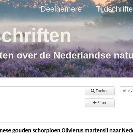
Deelnemers
Tijdschrift
chriften
ften over de Nederlandse nat
Zoeken
Filter
nese gouden schorpioen Olivierus martensii naar Ned