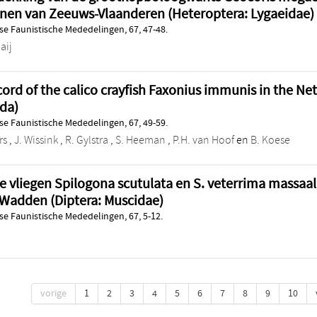
nen van Zeeuws-Vlaanderen (Heteroptera: Lygaeidae)
e Faunistische Mededelingen, 67, 47-48.
aij
ecord of the calico crayfish Faxonius immunis in the Ne
da)
e Faunistische Mededelingen, 67, 49-59.
rs
,
J. Wissink
,
R. Gylstra
,
S. Heeman
,
P.H. van Hoof
en
B. Koese
e vliegen Spilogona scutulata en S. veterrima massaa
Wadden (Diptera: Muscidae)
e Faunistische Mededelingen, 67, 5-12.
vorige
1
2
3
4
5
6
7
8
9
10