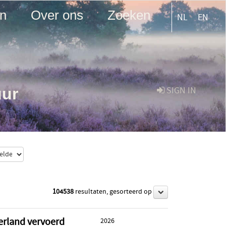
en
Over ons
Zoeken
NL
EN
uur
SIGN IN
104538
resultaten, gesorteerd op
erland vervoerd
2026