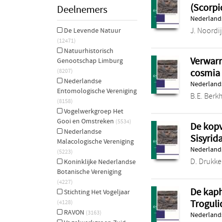
(Scorpi
Deelnemers
Nederlands
J. Noordi
De Levende Natuur
(12471)
Natuurhistorisch
Verwarr
Genootschap Limburg
cosmia 
(8207)
Nederlandse
Nederlands
Entomologische Vereniging
B.E. Berkh
(8158)
Vogelwerkgroep Het
Gooi en Omstreken
(5534)
De kopv
Nederlandse
Sisyrid
Malacologische Vereniging
Nederlands
(5223)
D. Drukke
Koninklijke Nederlandse
Botanische Vereniging
(4227)
De kaph
Stichting Het Vogeljaar
Troguli
(4128)
RAVON
(3163)
Nederlands