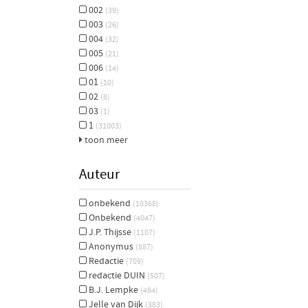
002
(39)
003
(26)
004
(32)
005
(21)
006
(14)
01
(10)
02
(8)
03
(1)
1
(31003)
toon meer
Auteur
onbekend
(10368)
Onbekend
(4047)
J.P. Thijsse
(1107)
Anonymus
(887)
Redactie
(709)
redactie DUIN
(507)
B.J. Lempke
(484)
Jelle van Dijk
(383)