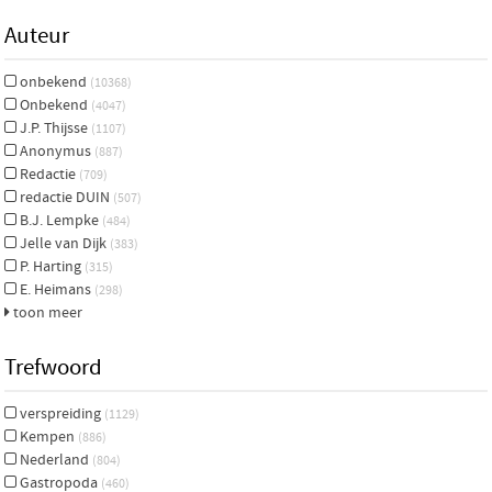
Auteur
onbekend
(10368)
Onbekend
(4047)
J.P. Thijsse
(1107)
Anonymus
(887)
Redactie
(709)
redactie DUIN
(507)
B.J. Lempke
(484)
Jelle van Dijk
(383)
P. Harting
(315)
E. Heimans
(298)
toon meer
Trefwoord
verspreiding
(1129)
Kempen
(886)
Nederland
(804)
Gastropoda
(460)