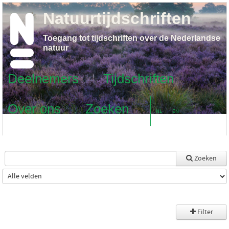
Natuurtijdschriften
Toegang tot tijdschriften over de Nederlandse
natuur
Deelnemers
Tijdschriften
Over ons
Zoeken
NL
EN
Zoeken
Filter