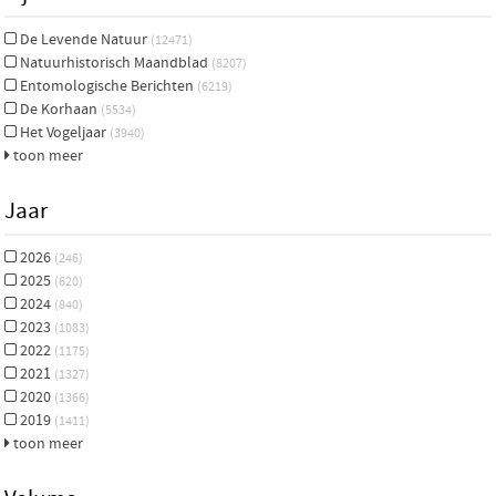
De Levende Natuur
(12471)
Natuurhistorisch Maandblad
(8207)
Entomologische Berichten
(6219)
De Korhaan
(5534)
Het Vogeljaar
(3940)
toon meer
Jaar
2026
(246)
2025
(620)
2024
(840)
2023
(1083)
2022
(1175)
2021
(1327)
2020
(1366)
2019
(1411)
toon meer