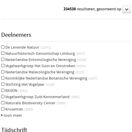
104538
resultaten, gesorteerd op
Deelnemers
De Levende Natuur
(12471)
Natuurhistorisch Genootschap Limburg
(8207)
Nederlandse Entomologische Vereniging
(8158)
Vogelwerkgroep Het Gooi en Omstreken
(5534)
Nederlandse Malacologische Vereniging
(5223)
Koninklijke Nederlandse Botanische Vereniging
(4227)
Stichting Het Vogeljaar
(4128)
RAVON
(3163)
Vogelwerkgroep Zuid-Kennemerland
(2981)
Naturalis Biodiversity Center
(2899)
Kruseman
(2859)
toon meer
Tijdschrift