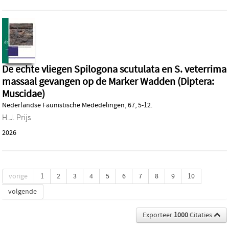
De echte vliegen Spilogona scutulata en S. veterrima
massaal gevangen op de Marker Wadden (Diptera:
Muscidae)
Nederlandse Faunistische Mededelingen, 67, 5-12.
H.J. Prijs
2026
vorige
1
2
3
4
5
6
7
8
9
10
volgende
Exporteer
1000
Citaties