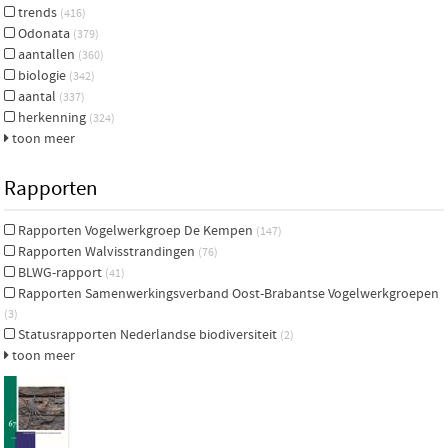
trends
(416)
Odonata
(379)
aantallen
(360)
biologie
(342)
aantal
(337)
herkenning
(324)
toon meer
Rapporten
Rapporten Vogelwerkgroep De Kempen
(147)
Rapporten Walvisstrandingen
(76)
BLWG-rapport
(41)
Rapporten Samenwerkingsverband Oost-Brabantse Vogelwerkgroepen
(3)
Statusrapporten Nederlandse biodiversiteit
(2)
toon meer