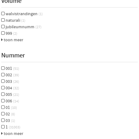
Volume
walvistrandingen
(1)
naturali
(1)
jubileumnumm
(27)
999
(2)
toon meer
Nummer
001
(51)
002
(39)
003
(26)
004
(32)
005
(21)
006
(14)
01
(10)
02
(8)
03
(1)
1
(31003)
toon meer