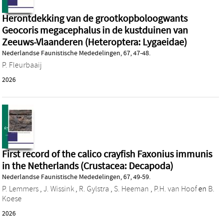
Herontdekking van de grootkopboloogwants
Geocoris megacephalus in de kustduinen van
Zeeuws-Vlaanderen (Heteroptera: Lygaeidae)
Nederlandse Faunistische Mededelingen, 67, 47-48.
P. Fleurbaaij
2026
First record of the calico crayfish Faxonius immunis
in the Netherlands (Crustacea: Decapoda)
Nederlandse Faunistische Mededelingen, 67, 49-59.
P. Lemmers
,
J. Wissink
,
R. Gylstra
,
S. Heeman
,
P.H. van Hoof
en
B.
Koese
2026