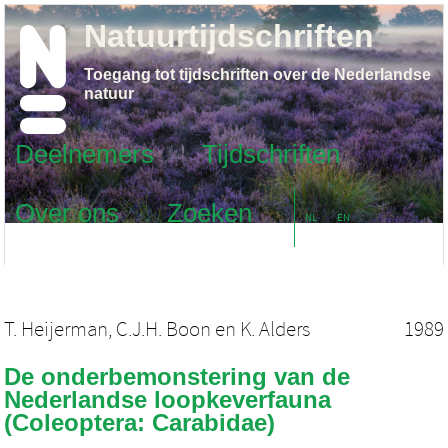
Natuurtijdschriften
Toegang tot tijdschriften over de Nederlandse
natuur
Deelnemers
Tijdschriften
Over ons
Zoeken
NL
EN
T. Heijerman
,
C.J.H. Boon
en
K. Alders
1989
De onderbemonstering van de
Nederlandse loopkeverfauna
(Coleoptera: Carabidae)