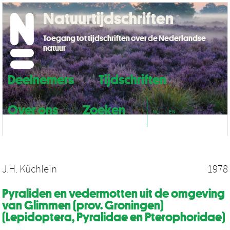
Natuurtijdschriften
Toegang tot tijdschriften over de Nederlandse
natuur
Deelnemers
Tijdschriften
Over ons
Zoeken
NL
EN
J.H. Küchlein
1978
Pyraliden en vedermotten uit de omgeving
van Glimmen (prov. Groningen)
(Lepidoptera, Pyralidae en Pterophoridae)