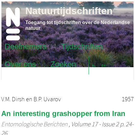
Natuurtijdschriften
Toegang tot tijdschriften over de Nederlandse
natuur
Deelnemers
Tijdschriften
Over ons
Zoeken
NL
EN
V.M. Dirsh
en
B.P. Uvarov
1957
An interesting grashopper from Iran
Entomologische Berichten
, Volume 17 - Issue 2 p. 24-
26