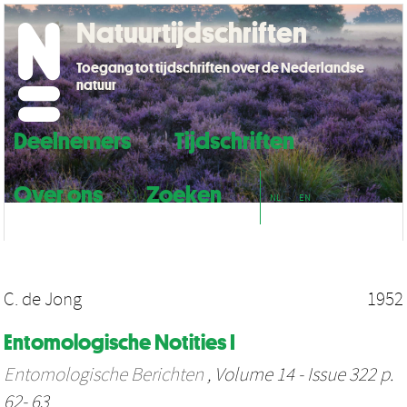
Natuurtijdschriften
Toegang tot tijdschriften over de Nederlandse
natuur
Deelnemers
Tijdschriften
Over ons
Zoeken
NL
EN
C. de Jong
1952
Entomologische Notities I
Entomologische Berichten
, Volume 14 - Issue 322 p.
62- 63