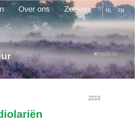
en
Over ons
Zoeken
NL
EN
uur
SIGN IN
2010
diolariën