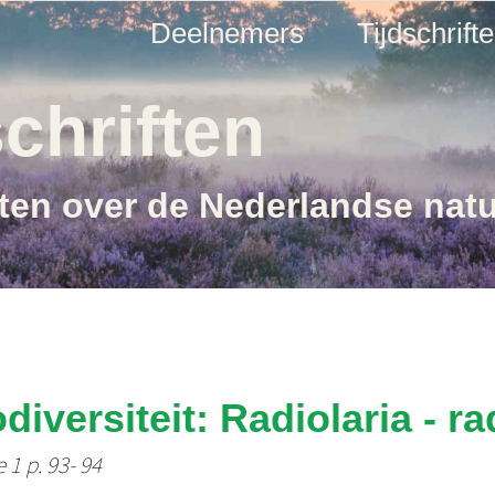
Deelnemers
Tijdschrift
chriften
ften over de Nederlandse nat
iversiteit: Radiolaria - ra
 1 p. 93- 94