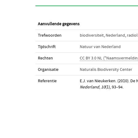
Aanvullende gegevens
Trefwoorden
biodiversiteit
,
Nederland
,
radiol
Tijdschrift
Natuur van Nederland
Rechten
CC BY 3.0 NL ("Naamsvermeldin
Organisatie
Naturalis Biodiversity Center
Referentie
E.J. van Nieukerken. (2010). De N
Nederland
,
10
(1), 93–94.