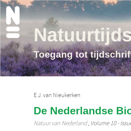
Natuurtijds
Toegang tot tijdschri
E.J. van Nieukerken
De Nederlandse Biod
Natuur van Nederland
, Volume 10 - Issue