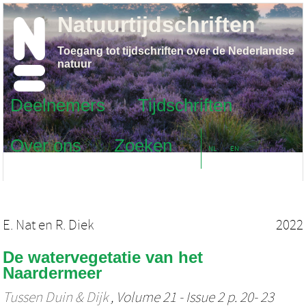
Natuurtijdschriften
Toegang tot tijdschriften over de Nederlandse
natuur
Deelnemers
Tijdschriften
Over ons
Zoeken
NL
EN
E. Nat
en
R. Diek
2022
De watervegetatie van het
Naardermeer
Tussen Duin & Dijk
, Volume 21 - Issue 2 p. 20- 23