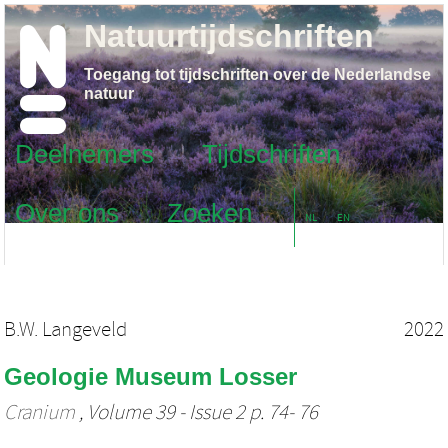
Natuurtijdschriften
Toegang tot tijdschriften over de Nederlandse
natuur
Deelnemers
Tijdschriften
Over ons
Zoeken
NL
EN
B.W. Langeveld
2022
Geologie Museum Losser
Cranium
, Volume 39 - Issue 2 p. 74- 76