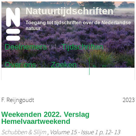
Natuurtijdschriften
Toegang tot tijdschriften over de Nederlandse
natuur
Deelnemers
Tijdschriften
Over ons
Zoeken
NL
EN
F. Reijngoudt
2023
Weekenden 2022. Verslag
Hemelvaartweekend
Schubben & Slijm
, Volume 15 - Issue 1 p. 12- 13