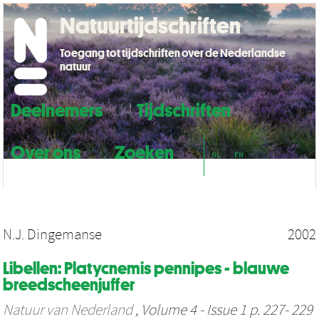
Natuurtijdschriften
Toegang tot tijdschriften over de Nederlandse
natuur
Deelnemers
Tijdschriften
Over ons
Zoeken
NL
EN
N.J. Dingemanse
2002
Libellen: Platycnemis pennipes - blauwe
breedscheenjuffer
Natuur van Nederland
, Volume 4 - Issue 1 p. 227- 229