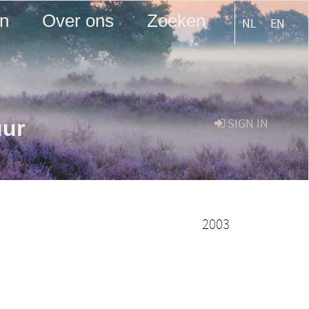
en
Over ons
Zoeken
NL
EN
uur
SIGN IN
2003