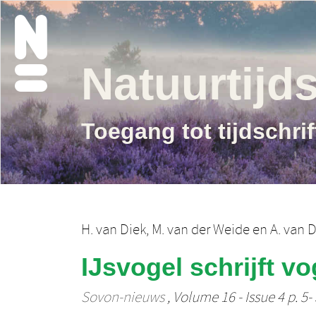
Natuurtijds
Toegang tot tijdschri
H. van Diek
,
M. van der Weide
en
A. van D
IJsvogel schrijft vo
Sovon-nieuws
, Volume 16 - Issue 4 p. 5-