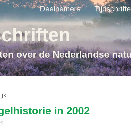
Deelnemers
Tijdschrift
chriften
ften over de Nederlandse nat
ijk
gelhistorie in 2002
 5