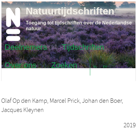
Natuurtijdschriften
Toegang tot tijdschriften over de Nederlandse
natuur
Deelnemers
Tijdschriften
Over ons
Zoeken
NL
EN
Olaf Op den Kamp, Marcel Prick, Johan den Boer,
Jacques Kleynen
2019