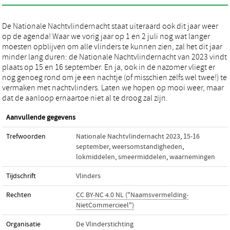
De Nationale Nachtvlindernacht staat uiteraard ook dit jaar weer
op de agenda! Waar we vorig jaar op 1 en 2 juli nog wat langer
moesten opblijven om alle vlinders te kunnen zien, zal het dit jaar
minder lang duren: de Nationale Nachtvlindernacht van 2023 vindt
plaats op 15 en 16 september. En ja, ook in de nazomer vliegt er
nog genoeg rond om je een nachtje (of misschien zelfs wel twee!) te
vermaken met nachtvlinders. Laten we hopen op mooi weer, maar
dat de aanloop ernaartoe niet al te droog zal zijn.
Aanvullende gegevens
Trefwoorden
Nationale Nachtvlindernacht 2023
,
15-16
september
,
weersomstandigheden
,
lokmiddelen
,
smeermiddelen
,
waarnemingen
Tijdschrift
Vlinders
Rechten
CC BY-NC 4.0 NL ("Naamsvermelding-
NietCommercieel")
Organisatie
De Vlinderstichting