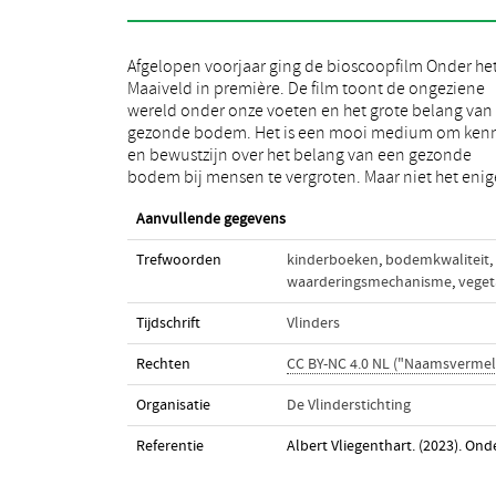
Afgelopen voorjaar ging de bioscoopfilm Onder he
medium, de film was namelijk onderdeel van he
Maaiveld in première. De film toont de ongeziene
project ‘Onder het Maaiveld’ dat in 2020 is gestart en
wereld onder onze voeten en het grote belang van
waarin De Vlinderstichting kernpartner is. Inmiddel
gezonde bodem. Het is een mooi medium om kenn
het project afgerond en kijken we terug op een aan
en bewustzijn over het belang van een gezonde
bodem bij mensen te vergroten. Maar niet het enig
Aanvullende gegevens
Trefwoorden
kinderboeken
,
bodemkwaliteit
,
waarderingsmechanisme
,
veget
Tijdschrift
Vlinders
Rechten
CC BY-NC 4.0 NL ("Naamsvermel
Organisatie
De Vlinderstichting
Referentie
Albert Vliegenthart. (2023). Ond