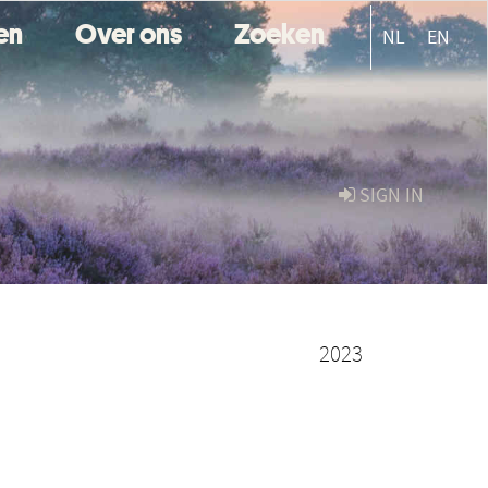
ten
Over ons
Zoeken
NL
EN
SIGN IN
2023