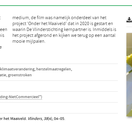
t
t
 een
s is
is
tal
mooie mijlpalen.
e
klimaatverandering
,
herstelmaatregelen
,
atie
,
groenstroken
ding-NietCommercieel")
er het Maaiveld.
Vlinders
,
38
(4), 04–05.