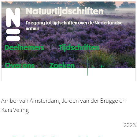
Natuurtijdschriften
Toegang tot tijdschriften over de Nederlandse
natuur
Deelnemers
Tijdschriften
Over ons
Zoeken
NL
EN
Amber van Amsterdam
,
Jeroen van der Brugge
en
Kars Veling
2023