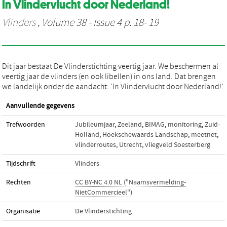
In Vlindervlucht door Nederland!
Vlinders
, Volume 38 - Issue 4 p. 18- 19
Dit jaar bestaat De Vlinderstichting veertig jaar. We beschermen al
veertig jaar de vlinders (en ook libellen) in ons land. Dat brengen
we landelijk onder de aandacht: ‘In Vlindervlucht door Nederland!’
Aanvullende gegevens
Trefwoorden
Jubileumjaar
,
Zeeland
,
BIMAG
,
monitoring
,
Zuid-
Holland
,
Hoekschewaards Landschap
,
meetnet
,
vlinderroutes
,
Utrecht
,
vliegveld Soesterberg
Tijdschrift
Vlinders
Rechten
CC BY-NC 4.0 NL ("Naamsvermelding-
NietCommercieel")
Organisatie
De Vlinderstichting