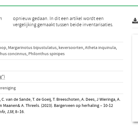
an
n
vergelijking gemaakt tussen beide inventarisaties.
oop
,
Margarinotus bipustulatus
,
keversoorten
,
Atheta inquinula
,
thus concinnus
,
Philonthus spinipes
g")
reniging
 C. van de Sande, T. de Goeij, T. Breeschoten, A. Dees, J Wieringa, A.
van Maanen& A. Threels. (2023). Bargerveen op herhaling – 10-12
nfo
,
138
, 8–16.