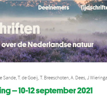
Deelnemers
Tijdschrif
hriften
en over de Nederlandse natuur
de Sande
,
T. de Goeij
,
T. Breeschoten
,
A. Dees
,
J Wiering
ng – 10-12 september 2021