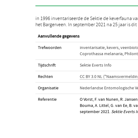
in 1996 inventariseerde de Sektie de keverfauna v
opnieuw gedaan. In dit een artikel wordt ee
het Bargerveen. In september 2021 na 25 jaar is dit
Aanvullende gegevens
Trefwoorden
inventarisatie
,
kevers
,
veenbiot
Coprothassa melanaria
,
Philon
Tijdschrift
Sektie Everts Info
Rechten
CC BY 3.0 NL ("Naamsvermeldin
Organisatie
Nederlandse Entomologische Ve
Referentie
O Vorst, F. van Nunen, R. Jansen,
Bouma, A. Littel, G. van Ee, B. 
september 2021.
Sektie Everts I