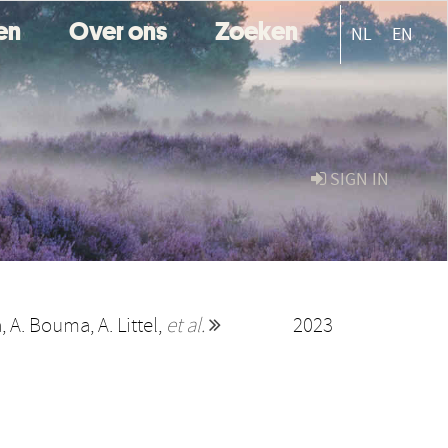
ten
Over ons
Zoeken
NL
EN
SIGN IN
a
,
A. Bouma
,
A. Littel
,
et al.
2023