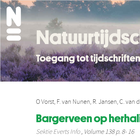
Natuurtijdsc
Toegang tot tijdschrift
O Vorst
,
F. van Nunen
,
R. Jansen
,
C. van 
Bargerveen op herhali
Sektie Everts Info
, Volume 138 p. 8- 16