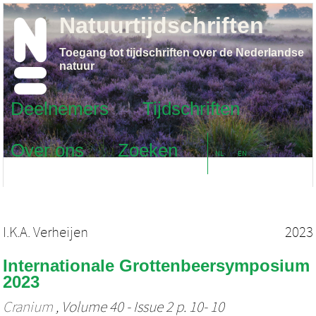
Natuurtijdschriften
Toegang tot tijdschriften over de Nederlandse
natuur
Deelnemers
Tijdschriften
Over ons
Zoeken
NL
EN
I.K.A. Verheijen
2023
Internationale Grottenbeersymposium
2023
Cranium
, Volume 40 - Issue 2 p. 10- 10