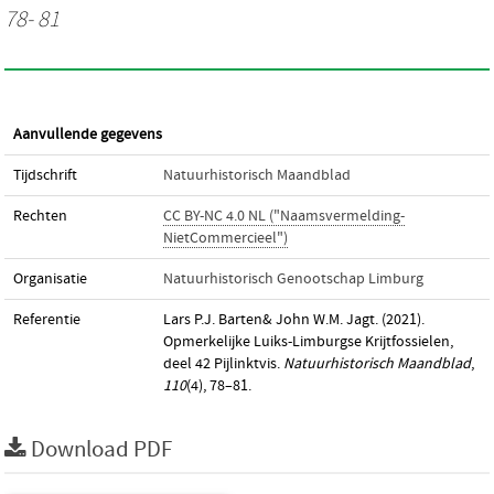
78- 81
Aanvullende gegevens
Tijdschrift
Natuurhistorisch Maandblad
Rechten
CC BY-NC 4.0 NL ("Naamsvermelding-
NietCommercieel")
Organisatie
Natuurhistorisch Genootschap Limburg
Referentie
Lars P.J. Barten& John W.M. Jagt. (2021).
Opmerkelijke Luiks-Limburgse Krijtfossielen,
deel 42 Pijlinktvis.
Natuurhistorisch Maandblad
,
110
(4), 78–81.
Download PDF