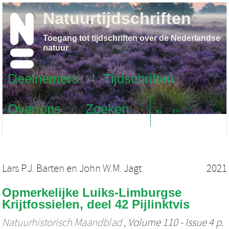
Natuurtijdschriften
Toegang tot tijdschriften over de Nederlandse
natuur
Deelnemers
Tijdschriften
Over ons
Zoeken
NL
EN
Lars P.J. Barten
en
John W.M. Jagt
2021
Opmerkelijke Luiks-Limburgse
Krijtfossielen, deel 42 Pijlinktvis
Natuurhistorisch Maandblad
, Volume 110 - Issue 4 p.