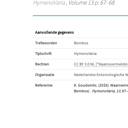
HymenoVaria
, Volume 13 p. 67- 68
Aanvullende gegevens
Trefwoorden
Bombus
Tijdschrift
HymenoVaria
Rechten
CC BY 3.0 NL ("Naamsvermeldin
Organisatie
Nederlandse Entomologische Ve
Referentie
K. Goudsmits. (2016). Waarnemi
Bombus) .
HymenoVaria
,
13
, 67