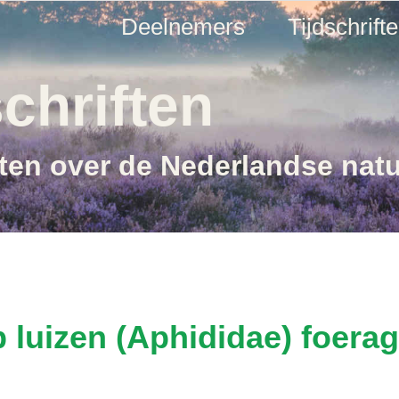
Deelnemers
Tijdschrift
chriften
ften over de Nederlandse nat
 luizen (Aphididae) foer