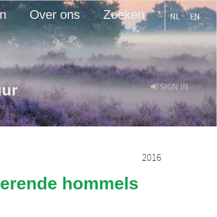
en
Over ons
Zoeken
NL
EN
uur
SIGN IN
2016
agerende hommels