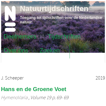
Natuurtijdschriften
Toegang tot tijdschriften over de Nederlandse
natuur
Deelnemers
Tijdschriften
Over ons
Zoeken
NL
EN
J. Scheeper
2019
Hans en de Groene Voet
HymenoVaria
, Volume 19 p. 69- 69