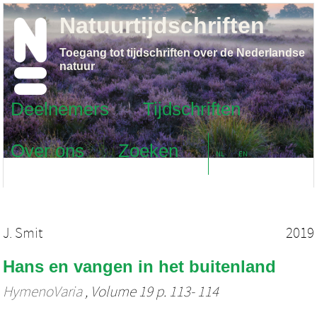
Natuurtijdschriften
Toegang tot tijdschriften over de Nederlandse
natuur
Deelnemers
Tijdschriften
Over ons
Zoeken
NL
EN
J. Smit
2019
Hans en vangen in het buitenland
HymenoVaria
, Volume 19 p. 113- 114