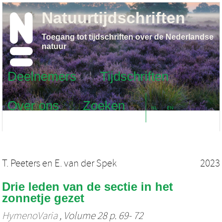
Natuurtijdschriften
Toegang tot tijdschriften over de Nederlandse
natuur
Deelnemers
Tijdschriften
Over ons
Zoeken
NL
EN
T. Peeters
en
E. van der Spek
2023
Drie leden van de sectie in het
zonnetje gezet
HymenoVaria
, Volume 28 p. 69- 72