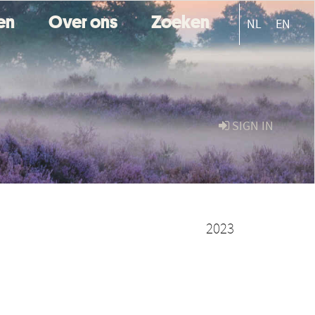
ten
Over ons
Zoeken
NL
EN
SIGN IN
2023