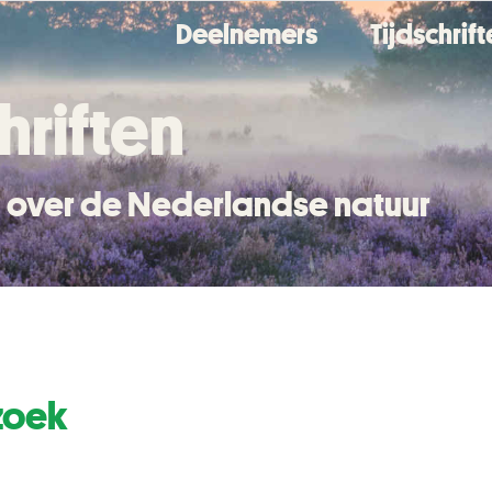
Deelnemers
Tijdschrif
hriften
en over de Nederlandse natuur
zoek