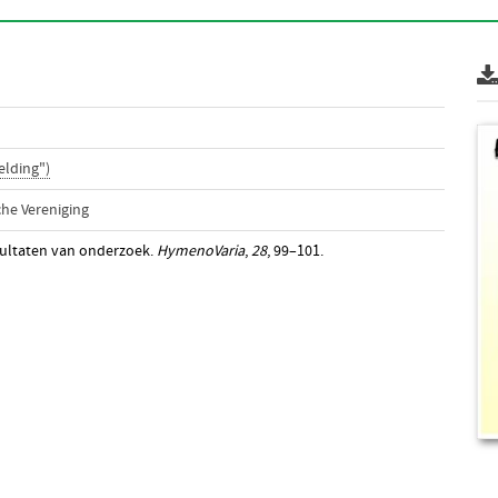
elding")
he Vereniging
esultaten van onderzoek.
HymenoVaria
,
28
, 99–101.