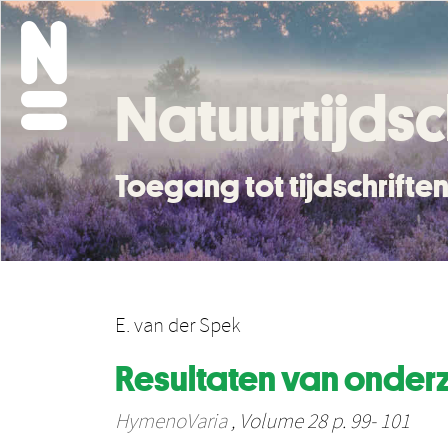
Natuurtijdsc
Toegang tot tijdschrift
E. van der Spek
Resultaten van onder
HymenoVaria
, Volume 28 p. 99- 101