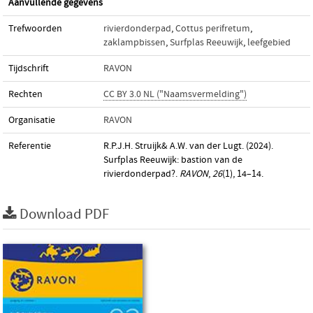
Aanvullende gegevens
Trefwoorden
rivierdonderpad
,
Cottus perifretum
,
zaklampbissen
,
Surfplas Reeuwijk
,
leefgebied
Tijdschrift
RAVON
Rechten
CC BY 3.0 NL ("Naamsvermelding")
Organisatie
RAVON
Referentie
R.P.J.H. Struijk& A.W. van der Lugt. (2024).
Surfplas Reeuwijk: bastion van de
rivierdonderpad?.
RAVON
,
26
(1), 14–14.
Download PDF