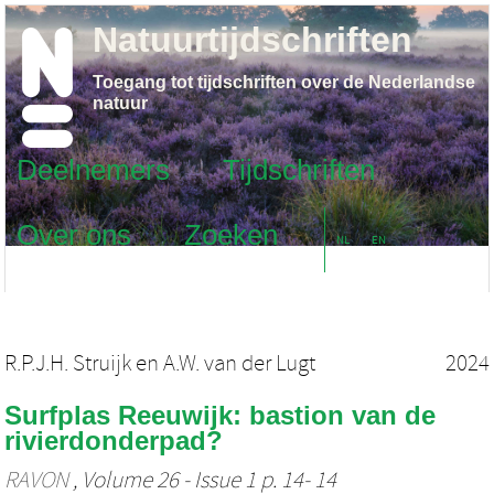
Natuurtijdschriften
Toegang tot tijdschriften over de Nederlandse
natuur
Deelnemers
Tijdschriften
Over ons
Zoeken
NL
EN
R.P.J.H. Struijk
en
A.W. van der Lugt
2024
Surfplas Reeuwijk: bastion van de
rivierdonderpad?
RAVON
, Volume 26 - Issue 1 p. 14- 14