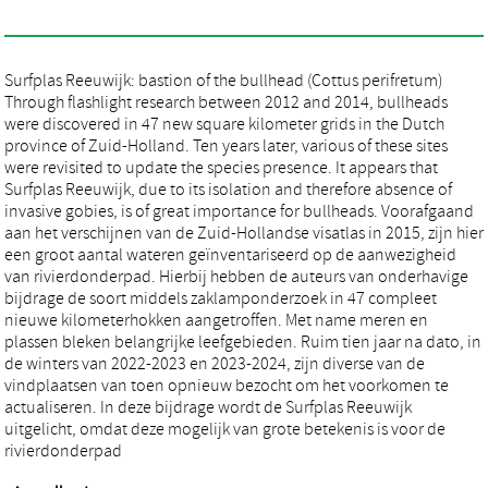
Surfplas Reeuwijk: bastion of the bullhead (Cottus perifretum)
Through flashlight research between 2012 and 2014, bullheads
were discovered in 47 new square kilometer grids in the Dutch
province of Zuid-Holland. Ten years later, various of these sites
were revisited to update the species presence. It appears that
Surfplas Reeuwijk, due to its isolation and therefore absence of
invasive gobies, is of great importance for bullheads. Voorafgaand
aan het verschijnen van de Zuid-Hollandse visatlas in 2015, zijn hier
een groot aantal wateren geïnventariseerd op de aanwezigheid
van rivierdonderpad. Hierbij hebben de auteurs van onderhavige
bijdrage de soort middels zaklamponderzoek in 47 compleet
nieuwe kilometerhokken aangetroffen. Met name meren en
plassen bleken belangrijke leefgebieden. Ruim tien jaar na dato, in
de winters van 2022-2023 en 2023-2024, zijn diverse van de
vindplaatsen van toen opnieuw bezocht om het voorkomen te
actualiseren. In deze bijdrage wordt de Surfplas Reeuwijk
uitgelicht, omdat deze mogelijk van grote betekenis is voor de
rivierdonderpad