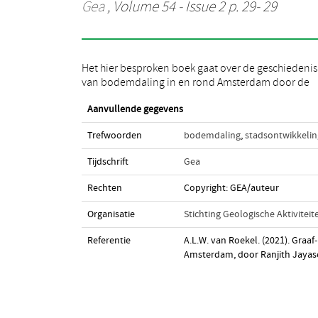
Gea
, Volume 54 - Issue 2 p. 29- 29
Het hier besproken boek gaat over de geschiedenis
eeuwen heen, waarbij zowel de natuurlijke als de
van bodemdaling in en rond Amsterdam door de
Aanvullende gegevens
Trefwoorden
bodemdaling
,
stadsontwikkelin
Tijdschrift
Gea
Rechten
Copyright: GEA/auteur
Organisatie
Stichting Geologische Aktiviteit
Referentie
A.L.W. van Roekel. (2021). Graa
Amsterdam, door Ranjith Jayas