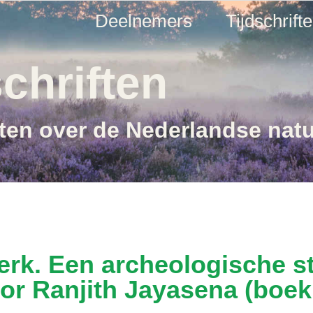
Deelnemers
Tijdschrift
chriften
ften over de Nederlandse nat
erk. Een archeologische s
or Ranjith Jayasena (boek