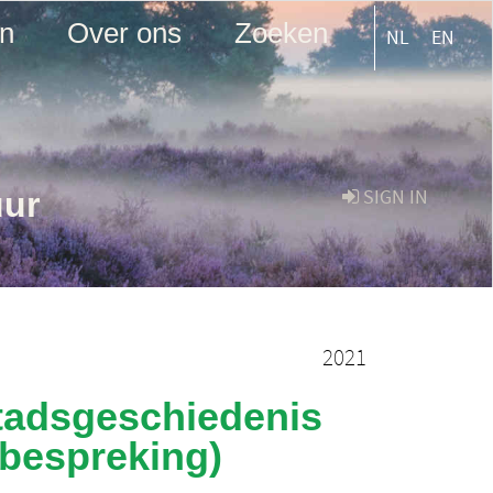
en
Over ons
Zoeken
NL
EN
uur
SIGN IN
2021
tadsgeschiedenis
bespreking)