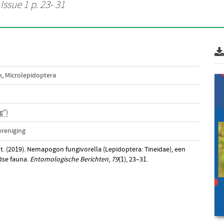
Issue 1 p. 23- 31
k
,
Microlepidoptera
g")
reniging
ot. (2019). Nemapogon fungivorella (Lepidoptera: Tineidae), een
dse fauna.
Entomologische Berichten
,
79
(1), 23–31.