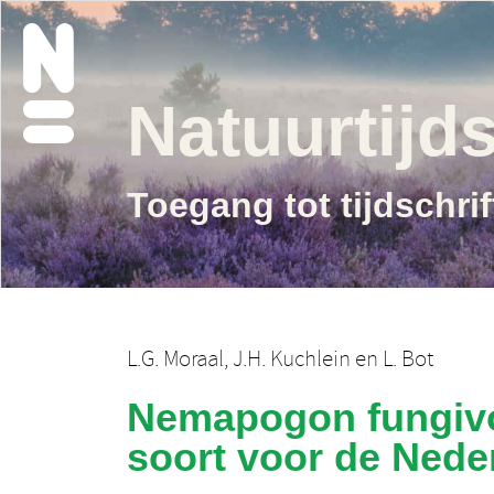
Natuurtijds
Toegang tot tijdschri
L.G. Moraal
,
J.H. Kuchlein
en
L. Bot
Nemapogon fungivor
soort voor de Nede