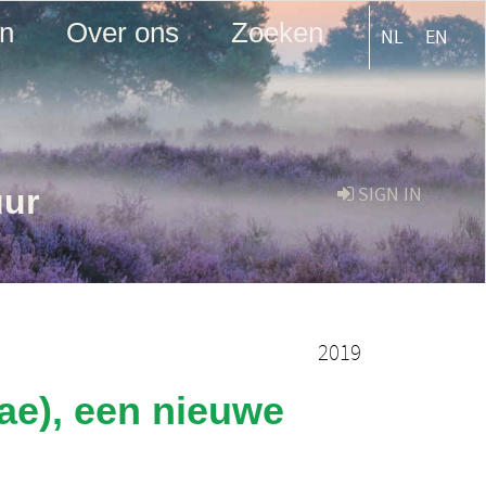
en
Over ons
Zoeken
NL
EN
uur
SIGN IN
2019
ae), een nieuwe