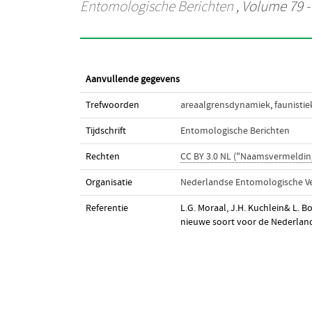
Entomologische Berichten
, Volume 79 - 
Aanvullende gegevens
Trefwoorden
areaalgrensdynamiek
,
faunistie
Tijdschrift
Entomologische Berichten
Rechten
CC BY 3.0 NL ("Naamsvermeldin
Organisatie
Nederlandse Entomologische Ve
Referentie
L.G. Moraal, J.H. Kuchlein& L. B
nieuwe soort voor de Nederlan