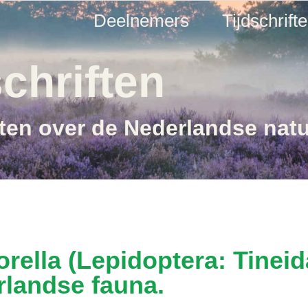
Deelnemers
Tijdschrift
chriften
ften over de Nederlandse nat
ella (Lepidoptera: Tineid
rlandse fauna.