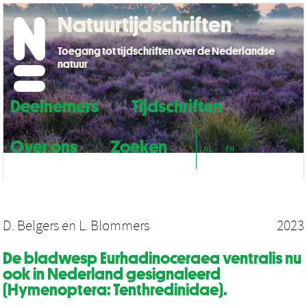
Natuurtijdschriften
Toegang tot tijdschriften over de Nederlandse
natuur
Deelnemers
Tijdschriften
Over ons
Zoeken
NL
EN
D. Belgers
en
L. Blommers
2023
De bladwesp Eurhadinoceraea ventralis nu
ook in Nederland gesignaleerd
(Hymenoptera: Tenthredinidae).