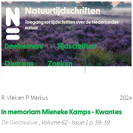
Natuurtijdschriften
Toegang tot tijdschriften over de Nederlandse
natuur
Deelnemers
Tijdschriften
Over ons
Zoeken
NL
EN
R. Vlek
en
P. Markus
2024
In memoriam Mieneke Kamps - Kwantes
De Gierzwaluw
, Volume 62 - Issue 1 p. 59- 59