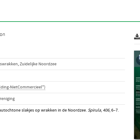
 on
swrakken
,
Zuidelijke Noordzee
lding-NietCommercieel")
reniging
 autochtone slakjes op wrakken in de Noordzee.
Spirula
,
406
, 6–7.