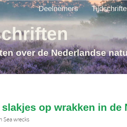
Deelnemers
Tijdschrift
chriften
ften over de Nederlandse nat
slakjes op wrakken in de
h Sea wrecks