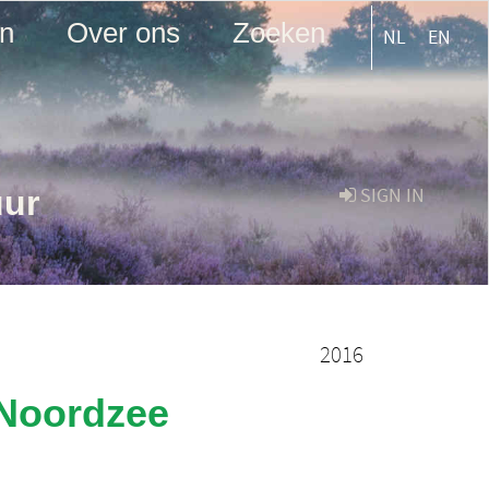
en
Over ons
Zoeken
NL
EN
uur
SIGN IN
2016
 Noordzee