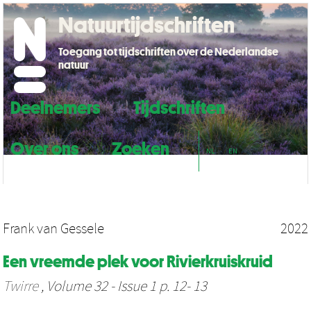
Natuurtijdschriften
Toegang tot tijdschriften over de Nederlandse
natuur
Deelnemers
Tijdschriften
Over ons
Zoeken
NL
EN
Frank van Gessele
2022
Een vreemde plek voor Rivierkruiskruid
Twirre
, Volume 32 - Issue 1 p. 12- 13