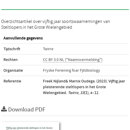
Overzichtsartikel over vijftig jaar soortswaarnemingen van
Steltlopers in het Grote Wielengebied
Aanvullende gegevens
Tijdschrift
Twirre
Rechten
CC BY 3.0 NL ("Naamsvermelding")
Organisatie
Fryske Feriening foar Fjildbiology
Referentie
Freek Nijland& Marnix Oudega. (2023). Vijftig jaar
pleisterende steltlopers in het Grote
Wielengebied.
Twirre
,
33
(1), 4–12.
Download PDF