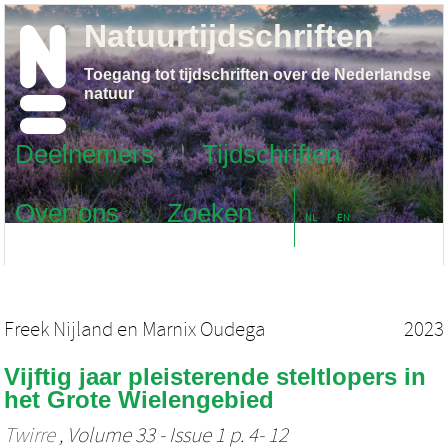
Natuurtijdschriften
Toegang tot tijdschriften over de Nederlandse
natuur
Deelnemers
Tijdschriften
Over ons
Zoeken
NL
EN
Freek Nijland
en
Marnix Oudega
2023
Vijftig jaar pleisterende steltlopers in
het Grote Wielengebied
Twirre
, Volume 33 - Issue 1 p. 4- 12