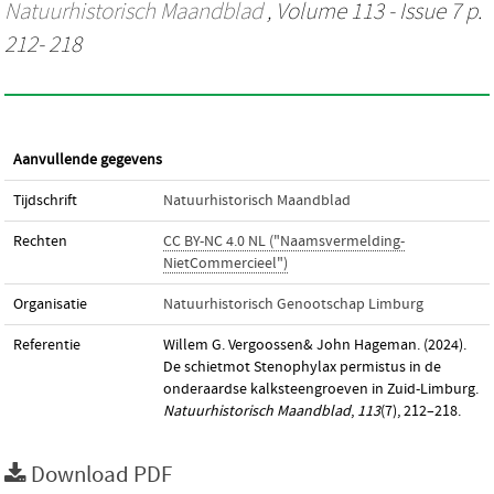
Natuurhistorisch Maandblad
, Volume 113 - Issue 7 p.
212- 218
Aanvullende gegevens
Tijdschrift
Natuurhistorisch Maandblad
Rechten
CC BY-NC 4.0 NL ("Naamsvermelding-
NietCommercieel")
Organisatie
Natuurhistorisch Genootschap Limburg
Referentie
Willem G. Vergoossen& John Hageman. (2024).
De schietmot Stenophylax permistus in de
onderaardse kalksteengroeven in Zuid-Limburg.
Natuurhistorisch Maandblad
,
113
(7), 212–218.
Download PDF