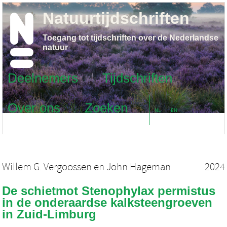
Natuurtijdschriften
Toegang tot tijdschriften over de Nederlandse
natuur
Deelnemers
Tijdschriften
Over ons
Zoeken
NL
EN
Willem G. Vergoossen
en
John Hageman
2024
De schietmot Stenophylax permistus
in de onderaardse kalksteengroeven
in Zuid-Limburg