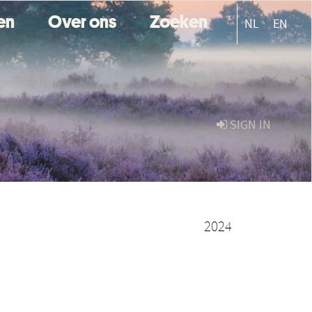
ten
Over ons
Zoeken
NL
EN
SIGN IN
2024