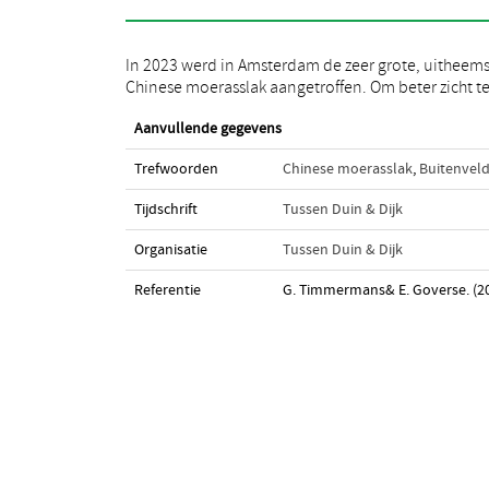
In 2023 werd in Amsterdam de zeer grote, uitheem
krijgen op de verspreiding in Nederland, wor
Chinese moerasslak aangetroffen. Om beter zicht t
Aanvullende gegevens
Trefwoorden
Chinese moerasslak
,
Buitenveld
Tijdschrift
Tussen Duin & Dijk
Organisatie
Tussen Duin & Dijk
Referentie
G. Timmermans& E. Goverse. (2