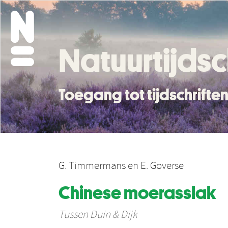
Natuurtijdsc
Toegang tot tijdschrift
G. Timmermans
en
E. Goverse
Chinese moerasslak
Tussen Duin & Dijk