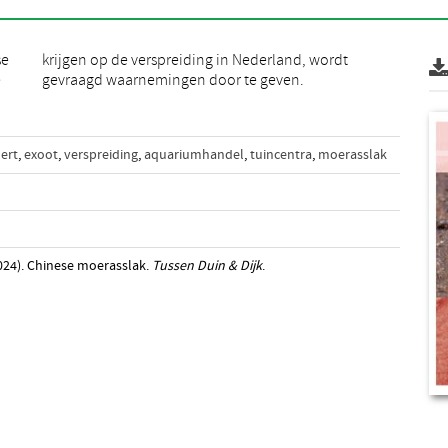
se
dt
e
gevraagd waarnemingen door te geven.
ert
,
exoot
,
verspreiding
,
aquariumhandel
,
tuincentra
,
moerasslak
024). Chinese moerasslak.
Tussen Duin & Dijk
.