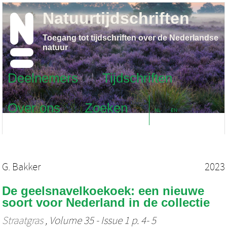
Natuurtijdschriften
Toegang tot tijdschriften over de Nederlandse
natuur
Deelnemers
Tijdschriften
Over ons
Zoeken
NL
EN
G. Bakker
2023
De geelsnavelkoekoek: een nieuwe
soort voor Nederland in de collectie
Straatgras
, Volume 35 - Issue 1 p. 4- 5