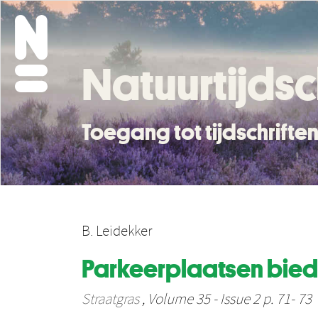
Natuurtijdsc
Toegang tot tijdschrift
B. Leidekker
Parkeerplaatsen biede
Straatgras
, Volume 35 - Issue 2 p. 71- 73