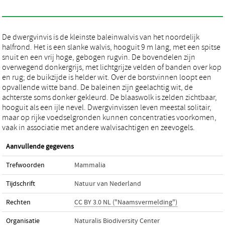
De dwergvinvis is de kleinste baleinwalvis van het noordelijk
halfrond. Het is een slanke walvis, hooguit 9 m lang, met een spitse
snuit en een vrij hoge, gebogen rugvin. De bovendelen zijn
overwegend donkergrijs, met lichtgrijze velden of banden over kop
en rug; de buikzijde is helder wit. Over de borstvinnen loopt een
opvallende witte band. De baleinen zijn geelachtig wit, de
achterste soms donker gekleurd. De blaaswolk is zelden zichtbaar,
hooguit als een ijle nevel. Dwergvinvissen leven meestal solitair,
maar op rijke voedselgronden kunnen concentraties voorkomen,
vaak in associatie met andere walvisachtigen en zeevogels.
Aanvullende gegevens
Trefwoorden
Mammalia
Tijdschrift
Natuur van Nederland
Rechten
CC BY 3.0 NL ("Naamsvermelding")
Organisatie
Naturalis Biodiversity Center