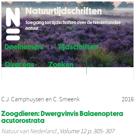
Natuurtijdschriften
Toegang tot tijdschriften over de Nederlandse
natuur
Deelnemers
Tijdschriften
Over ons
Zoeken
NL
EN
C.J. Camphuysen
en
C. Smeenk
2016
Zoogdieren: Dwergvinvis Balaenoptera
acutorostrata
Natuur van Nederland
, Volume 12 p. 305- 307