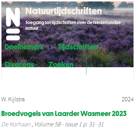
Natuurtijdschriften
Toegang tot tijdschriften over de Nederlandse
natuur
Deelnemers
Tijdschriften
Over ons
Zoeken
NL
EN
W. Kijlstra
2024
Broedvogels van Laarder Wasmeer 2023
De Korhaan
, Volume 58 - Issue 1 p. 31- 31