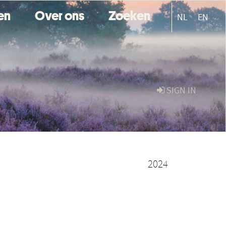
ten
Over ons
Zoeken
NL
EN
SIGN IN
2024