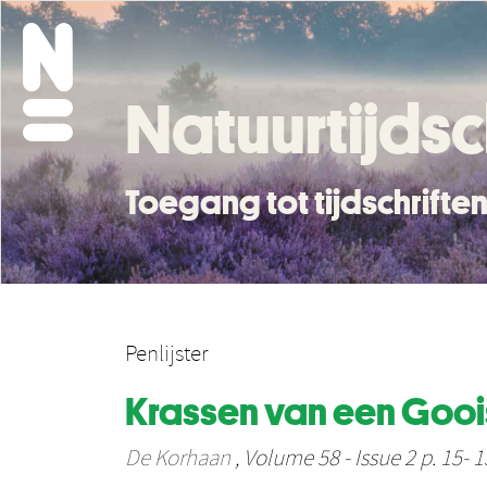
Natuurtijdsc
Toegang tot tijdschrift
Penlijster
Krassen van een Goois
De Korhaan
, Volume 58 - Issue 2 p. 15- 1