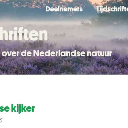
Deelnemers
Tijdschrif
hriften
en over de Nederlandse natuur
e kijker
5