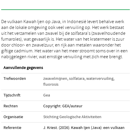
De vulkaan Kawah Ijen op Java, in Indonesië levert behalve werk
aan de lokale omgeving ook veel vervuiling op. Het werk bestaat
uit het verzamelen van zwavel bij de solfatara's (zwavelhoudende
fumaroles), wat gevaarlijk is. Het water van het kratermeer is zuur
door chloor- en zwavelzuur, en rijk aan metalen waaronder het
giftige cadmium. Het water van het meer stroomt soms over in een
nabijgelegen rivier, wat ernstige vervuiling met zich mee brengt.
Aanvullende gegevens
Trefwoorden
zwavelmijnen
,
solfatara
,
watervervuiling
,
fluorosis
Tijdschrift
Gea
Rechten
Copyright: GEA/auteur
Organisatie
Stichting Geologische Aktiviteiten
Referentie
J. Kriest. (2016). Kawah Ijen (Java): een vulkaan