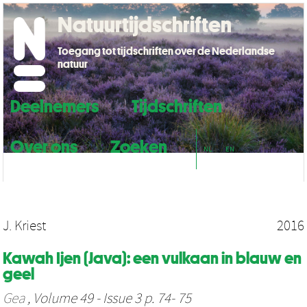
Natuurtijdschriften
Toegang tot tijdschriften over de Nederlandse
natuur
Deelnemers
Tijdschriften
Over ons
Zoeken
NL
EN
J. Kriest
2016
Kawah Ijen (Java): een vulkaan in blauw en
geel
Gea
, Volume 49 - Issue 3 p. 74- 75