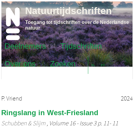
Natuurtijdschriften
Toegang tot tijdschriften over de Nederlandse
natuur
Deelnemers
Tijdschriften
Over ons
Zoeken
NL
EN
P. Vriend
2024
Ringslang in West-Friesland
Schubben & Slijm
, Volume 16 - Issue 3 p. 11- 11