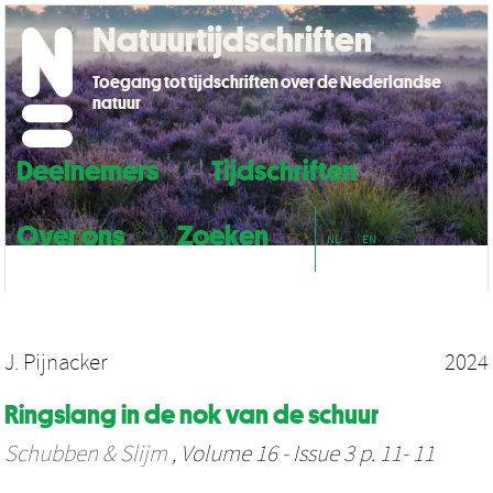
Natuurtijdschriften
Toegang tot tijdschriften over de Nederlandse
natuur
Deelnemers
Tijdschriften
Over ons
Zoeken
NL
EN
J. Pijnacker
2024
Ringslang in de nok van de schuur
Schubben & Slijm
, Volume 16 - Issue 3 p. 11- 11