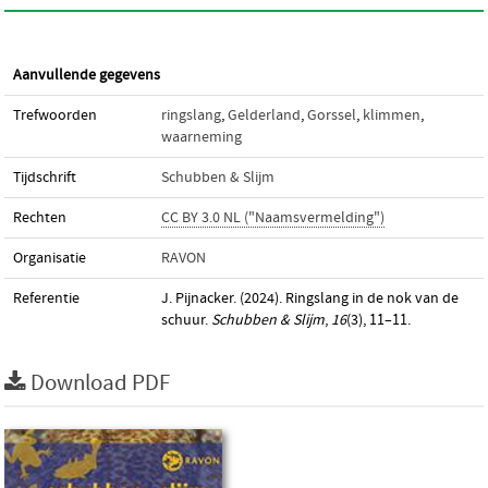
Aanvullende gegevens
Trefwoorden
ringslang
,
Gelderland
,
Gorssel
,
klimmen
,
waarneming
Tijdschrift
Schubben & Slijm
Rechten
CC BY 3.0 NL ("Naamsvermelding")
Organisatie
RAVON
Referentie
J. Pijnacker. (2024). Ringslang in de nok van de
schuur.
Schubben & Slijm
,
16
(3), 11–11.
Download PDF